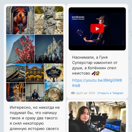
Наснимали, а Гуня
Суперстар намонтил от
души, а Копёнкин спел
неистово
🧨
😏
https://youtu.be/8MgGIW8
lhb8
22 авг 2025
Открыть в Telegram
128
Интересно, но никогда не
подумал бы, что напишу
такое и сразу два такого:
я снял некоторую
длинную историю своего