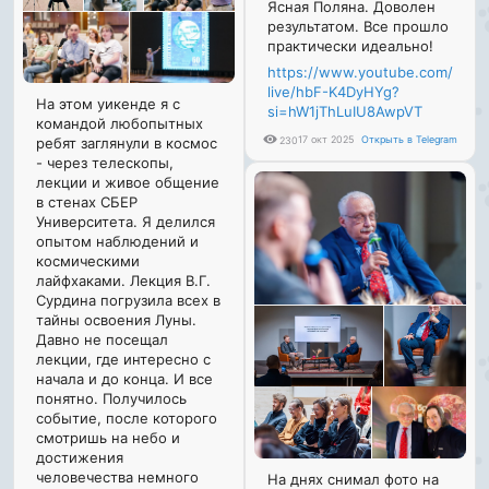
Ясная Поляна. Доволен
результатом. Все прошло
практически идеально!
https://www.youtube.com/
live/hbF-K4DyHYg?
На этом уикенде я с
si=hW1jThLuIU8AwpVT
командой любопытных
17 окт 2025
Открыть в Telegram
230
ребят заглянули в космос
- через телескопы,
лекции и живое общение
в стенах СБЕР
Университета. Я делился
опытом наблюдений и
космическими
лайфхаками. Лекция В.Г.
Сурдина погрузила всех в
тайны освоения Луны.
Давно не посещал
лекции, где интересно с
начала и до конца. И все
понятно. Получилось
событие, после которого
смотришь на небо и
достижения
человечества немного
На днях снимал фото на