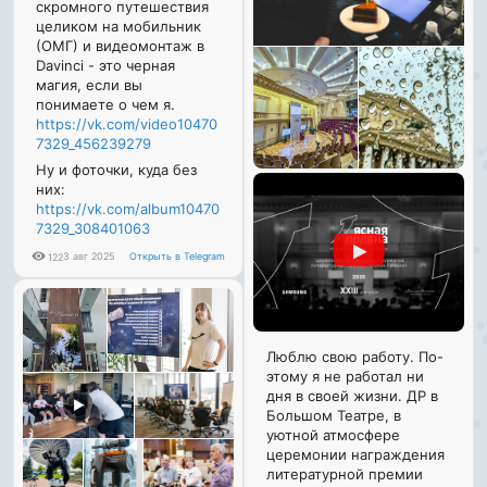
скромного путешествия
целиком на мобильник
(ОМГ) и видеомонтаж в
Davinci - это черная
магия, если вы
понимаете о чем я.
https://vk.com/video10470
7329_456239279
Ну и фоточки, куда без
них:
https://vk.com/album10470
7329_308401063
3 авг 2025
Открыть в Telegram
122
Люблю свою работу. По-
этому я не работал ни
дня в своей жизни. ДР в
▶
Большом Театре, в
уютной атмосфере
церемонии награждения
литературной премии